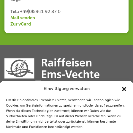
Tel.:
+49(0)5941 92 87 0
Mail senden
Zur vCard
Einwilligung verwalten
Sögeler Straße 2
49777 Klein Berßen
Um dir ein optimales Erlebnis zu bieten, verwenden wir Technologien wie
Cookies, um Geräteinformationen zu speichern und/oder darauf zuzugreifen.
Wenn du diesen Technologien zustimmst, können wir Daten wie das
Tel
.:
05965 9403-0
Surfverhalten oder eindeutige IDs auf dieser Website verarbeiten. Wenn du
Fax
: 05965 9403-81 90
deine Einwillligung nicht erteilst oder zurückziehst, können bestimmte
Merkmale und Funktionen beeinträchtigt werden.
E-Mail
:
info@ems-vechte.de