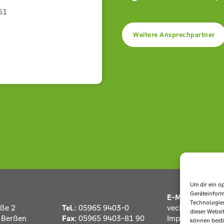
51
Weitere Ansprechpartner
Um dir ein o
Geräteinform
E-Mail
:
info@e
Technologien
aße 2
Tel
.:
05965 9403-0
vechte.de
dieser Websit
 Berßen
Fax
: 05965 9403-81 90
Impressum
|
Dat
können best