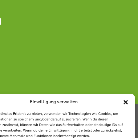
Einwilligung verwalten
ptimales Erlebnis zu bieten, verwenden wir Technologien wie Cookies, um
ationen zu speichern und/oder darauf zuzugreifen. Wenn du diesen
ms-
 zustimmst, können wir Daten wie das Surfverhalten oder eindeutige IDs auf
Copyright © Raiffeisenbank
e verarbeiten. Wenn du deine Einwillligung nicht erteilst oder zurückziehst,
enschutz
|
Ems-Vechte eG 2025
immte Merkmale und Funktionen beeinträchtigt werden.