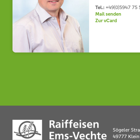
Tel.:
+49(0)5947 75 
Mail senden
Zur vCard
Sögeler Str
49777 Klein