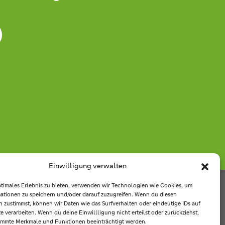
Einwilligung verwalten
ptimales Erlebnis zu bieten, verwenden wir Technologien wie Cookies, um
ationen zu speichern und/oder darauf zuzugreifen. Wenn du diesen
ms-
 zustimmst, können wir Daten wie das Surfverhalten oder eindeutige IDs auf
Copyright © Raiffeisenbank
e verarbeiten. Wenn du deine Einwillligung nicht erteilst oder zurückziehst,
enschutz
|
Ems-Vechte eG 2025
immte Merkmale und Funktionen beeinträchtigt werden.