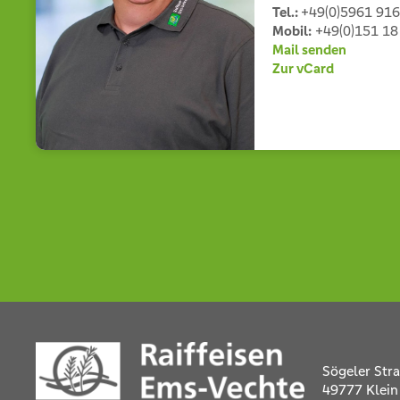
Tel.:
+49(0)5961 916
Mobil:
+49(0)151 18
Mail senden
Zur vCard
Sögeler Str
49777 Klein