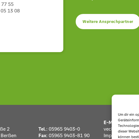
 77 55
 05 13 08
Weitere Ansprechpartner
Um dir ein o
Geräteinform
E-Mail
:
info@e
Technologien
aße 2
Tel
.:
05965 9403-0
vechte.de
dieser Websit
 Berßen
Fax
: 05965 9403-81 90
Impressum
|
Dat
können best