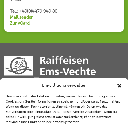
Tel.:
+49(0)4479 949 80
Mail senden
Zur vCard
Einwilligung verwalten
Sögeler Straße 2
49777 Klein Berßen
Um dir ein optimales Erlebnis zu bieten, verwenden wir Technologien wie
Cookies, um Geräteinformationen zu speichern und/oder darauf zuzugreifen.
Wenn du diesen Technologien zustimmst, können wir Daten wie das
Tel
.:
05965 9403-0
Surfverhalten oder eindeutige IDs auf dieser Website verarbeiten. Wenn du
Fax
: 05965 9403-81 90
deine Einwillligung nicht erteilst oder zurückziehst, können bestimmte
Merkmale und Funktionen beeinträchtigt werden.
E-Mail
:
info@ems-vechte.de